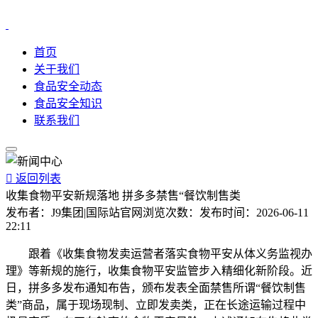
首页
关于我们
食品安全动态
食品安全知识
联系我们

返回列表
收集食物平安新规落地 拼多多禁售“餐饮制售类
发布者：
J9集团|国际站官网
浏览次数：
发布时间：
2026-06-11
22:11
跟着《收集食物发卖运营者落实食物平安从体义务监视办
理》等新规的施行，收集食物平安监管步入精细化新阶段。近
日，拼多多发布通知布告，颁布发表全面禁售所谓“餐饮制售
类”商品，属于现场现制、立即发卖类，正在长途运输过程中