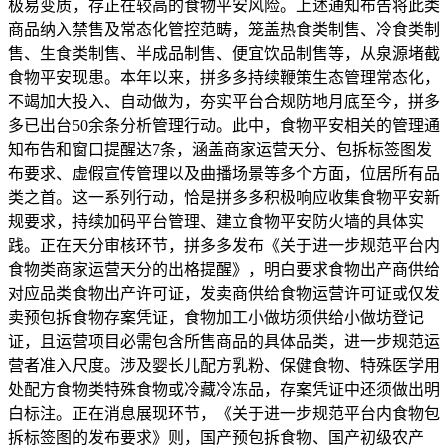
极易变质，存正在较高的食物平安风险。上述通知布告将此类
商品纳入禁售及常态化管控范畴，笼盖热食类制售、冷食类制
售、生食类制售、半成品制售、便宜饮品制售等，从泉源堵截
食物平安现患。本年以来，拼多多持续鞭策生态管理常态化，
不竭加大投入、自动做为，夯实平台合规防地月底至今，拼多
多已出台50余条分析管理行动。此中，食物平安相关的管理通
知布告和窗口提醒达7条，涵盖商家运营天分、包拆标签图发
布要求、虚假宣传管理以及曲播场景等多个方面，位居所有品
类之首。这一系列行动，恰是拼多多积极响应收集食物平安新
规要求，持续加码平台管理、建立食物平安防火墙的具体实
践。正在天分审核环节，拼多多发布《关于进一步规范平台内
食物类商家运营天分的出格提醒》，明白要求食物出产商供给
对应品类食物出产许可证，发卖商供给食物运营许可证或仅发
卖预包拆食物存案凭证，食物加工小做坊须供给小做坊登记
证，且运营项目必需包含所售商品的具体品类，进一步规范运
营者准入尺度。涉及婴长儿配方乳粉、保健食物、特殊医学用
处配方食物类特殊食物或冷藏冷冻品，存案凭证中还须做出明
白标注。正在消息展现环节，《关于进一步规范平台内食物包
拆标签图的发布要求》则，国产预包拆食物、国产初级农产