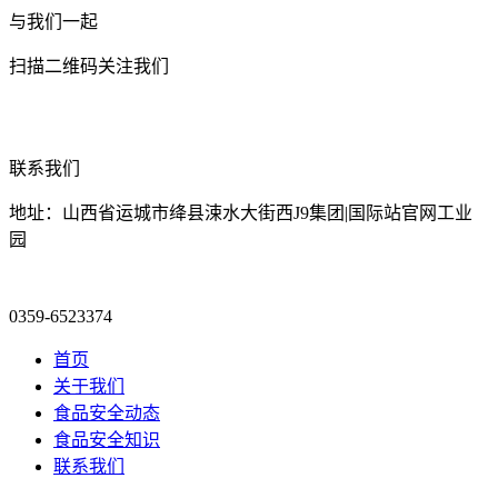
与我们一起
扫描二维码关注我们
联系我们
地址：山西省运城市绛县涑水大街西J9集团|国际站官网工业
园
0359-6523374
首页
关于我们
食品安全动态
食品安全知识
联系我们