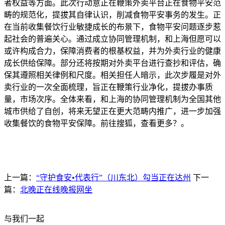
者权益等方面。此次行动意正在鞭策外卖平台正在食物平安范
畴的规范化，提拔其自律认识，削减食物平安事务的发生。正
在当前收集餐饮行业敏捷成长的布景下，食物平安问题逐步惹
起社会的普遍关心。通过成立协同管理机制，和上海但愿可以
或许构成合力，保障消费者的根基权益，并为外卖行业的健康
成长供给保障。部分还将按期对外卖平台进行查抄和评估，确
保其遵照相关律例和尺度。相关担任人暗示，此次步履是对外
卖行业的一次全面梳理，旨正在鞭策行业净化，提拔办事质
量，市场次序。全体来看，和上海的协同管理机制为全国其他
城市供给了自创，将来无望正在更大范畴内推广，进一步加强
收集餐饮的食物平安保障。前往搜狐，查看更多？。
上一篇：
“守护食安•代表行”（川东北）勾当正在达州
下一
篇：
北晚正在线晚报网坐
与我们一起