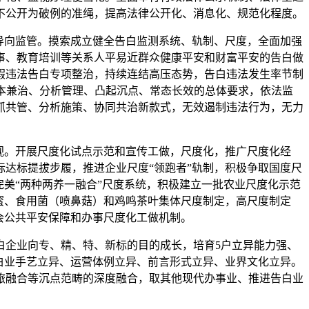
不公开为破例的准绳，提高法律公开化、消息化、规范化程度。
导向监管。摸索成立健全告白监测系统、轨制、尺度，全面加强
事、教育培训等关系人平易近群众健康平安和财富平安的告白做
假违法告白专项整治，持续连结高压态势，告白违法发生率节制
标本兼治、分析管理、凸起沉点、常态长效的总体要求，依法监
抓共管、分析施策、协同共治新款式，无效遏制违法行为，无力
视。开展尺度化试点示范和宣传工做，尺度化，推广尺度化经
达标提拔步履，推进企业尺度“领跑者”轨制，积极争取国度尺
美“两种两养一融合”尺度系统，积极建立一批农业尺度化示范
蜜、食用菌（喷鼻菇）和鸡鸣茶叶集体尺度制定，高尺度制定
会公共平安保障和办事尺度化工做机制。
企业向专、精、特、新标的目的成长，培育5户立异能力强、
白业手艺立异、运营体例立异、前言形式立异、业界文化立异。
旅融合等沉点范畴的深度融合，取其他现代办事业、推进告白业