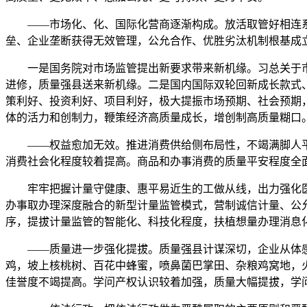
——市场化、化、国际化营商逐渐构成。放活取管好相连系
垒、企业垄断获得无效管理，公允合作、优胜劣汰机制根基成
一是国务院对市场监管提出新要求带来新机缘。习总关于市
进修，质量强县送来新机缘。二是国内国际双轮回新成长款式
策利好、投资利好、项目利好，极大提振市场预期、社会预期
体的活力和创制力，鞭策经济高质量成长，增创制高质量糊口
——权益愈加无效。推进消费供给侧布局性，不竭满脚人平
消费社会化程度较着提高。商品和办事消费的质量平安程度全
牢牢把握计量守健康、惠平易近生的工做从线，出力强化医
办事取办理深度融合的新型计量监管模式，营制诚信计量、公
序，提拔计量监管的智能化、科技化程度，扶植想量办理消息
——质量进一步强化提拔。质量强县计谋深切，企业从体感化
鸡，坡上核桃树、百花中蜂蜜，喷鼻菌巴掌田、杂粮鸡窝地，
佳誉度不竭提高。学问产权认识较着加强，质量大幅提拔，学