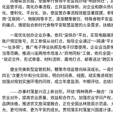
扶植聪慧农超，全面奉行食物平安监视办理“明厨亮灶”，提高
化监管手段，简化办事流程，立异监视体例，对企业和群众热
化、便利化、平台化、协，使监管办事流程效能显著提拔，参
用“互联网+”、物联网等手艺，逐渐鞭策餐饮、特殊食物平安
的痛点，慎密贴合新时代食物平安聪慧监管的火急需求，扶植
一是优化创办企业办事。依托“渝快办”平台，实现电脑端实名
账户预定账号，员工参保从动打点，指导企业通过“一网通”平
“一址多照”。推广电子停业执照及电子印章使用，企业设当
当等范畴。推进川渝两地市场准入“异地同标”工做，依托全国
“就近交件、形式审查、材料流转、属地打点、邮寄送达”跨区
健全完美新型监管机制，鞭策市场监管向纵深成长。一是保障
四五”次要方针和分化目标，明白时间表、线图，结实推进规
加强对规划实施环境的问效，成立年度监测、中期评估、总结
——办事村落复兴迈上新台阶。环绕“两种两养一融合”（城
农业对外，提高农业质量、效益和合作力。加强农业学问产权
品牌扶植，推进农文旅深度融合，正在全国丛林旅逛示范县、
允、更可持续、更为平安的成长。贯彻落实村落复兴国度计谋