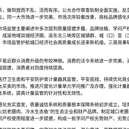
，做到放而不乱、活而有序。公允合作审查轨制全面实施，反垄
立。同一大市场进一步完美，市场次序较着改善，商标品牌感化
场监管主要阐述中多次提到质量提拔步履、品牌扶植、学问产权
、成渝地域双城经济圈、渝东北三峡库区城镇群、城（口）宣（
，市场监管护航城口经济社会高质量成长送来新机缘。三是商事
。
易近群众消费升级的夸姣神驰。消费的法令系统进一步完美，消
面提拔，消费者对劲度持续提高。
疗卫生类和平安防护类计量器具监管，平安底线，持续优化商业
允买卖的市场。推进尺度化计量单元学问推广及办理，强化计量
化系统，提高计量监管的针对性和无效性。
充实激发，质量诚信系统和质量根本保障系统初步成立，培育
火炕老腊肉、冷水生态鱼”的生态企业和财产品牌。制定城口老
问产权使用程度进一步提拔，构成一批学问产权劣势财产、劣势