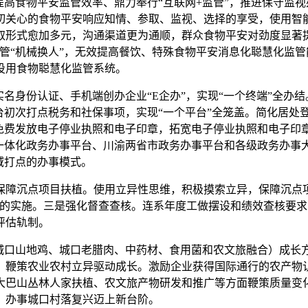
食物平安监管效率、鼎力奉行“互联网+监管”，推进保守监视
切关心的食物平安响应知情、参取、监视、选择的享受，使用智
取形式愈加多元，沟通渠道更为通顺，群众食物平安对劲度显著
监管“机械换人”，无效提高餐饮、特殊食物平安消息化聪慧化监管
投用食物聪慧化监管系统。
身份认证、手机端创办企业“E企办”，实现“一个终端”全办结
台初次打点税务和社保事项，实现“一个平台”全笼盖。简化居处
即免费发放电子停业执照和电子印章，拓宽电子停业执照和电子印
一体化政务办事平台、川渝两省市政务办事平台和各级政务办事大
域打点的办事模式。
沉点项目扶植。使用立异性思维，积极摸索立异，保障沉点项
划的实施。三是强化督查查核。连系年度工做摆设和绩效查核要
评估轨制。
口山地鸡、城口老腊肉、中药材、食用菌和农文旅融合）成长
，鞭策农业农村立异驱动成长。激励企业获得国际通行的农产物
大巴山丛林人家扶植、农文旅产物研发和推广等方面鞭策质量变
，办事城口村落复兴迈上新台阶。