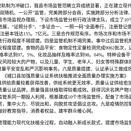
记轨制为冲破口，我县市场监管范畴立异成绩显著，正在建立现
“双随机、一公开”监管，完美跨部分会商，实施跨部分分析法律
县市场监视办理局，下设市场监管分析行政法律支队，成立了10
展，“证照分手”、“多证合一、一照一码”全面奉行，注册登记
8户，注册本钱达155。7亿元。三是合作规范有序。市场次序和
法行政程度不竭提拔。四是监管机制不竭完美。事中过后监管机制
度提拔。食物药品平安：食物定性定量检测完成9062批次，达8
及格率达到97。5%、化妆品抽样及格率达到98。04%。特种
风险较大的产物，以及儿童、学生、老年人、妇女等特殊群体的
质量量平安变乱和严沉影响事务。六是质量提拔、认证承认工做
《城口县加强质量认证系统扶植推进全面质量办理实施方案》《
年全县供给质量较着获得改善，供给系统更无效率，质量认证供给
量认证品牌，质量强县扶植取得较着成效。获得沉庆名牌产物3
监管系同一期投入利用，根基建成10个市场监管所，配备了市
贫，集中火力、尽锐出和，向脱贫攻坚倡议总攻。九是疫情防控
做好教育指导，消费者权益，建牢群众暖心网。
理能力现代化扶植全过程，自动融入新成长款式，提拔市场监管