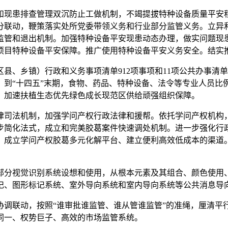
现患排查管理双沉防止工做机制，不竭提拔特种设备质量平安程
分联动，鞭策落实处所党委带领义务和行业部分监管义务。立异
监管和退出机制。加强特种设备平安现患动态办理，做实问题现患
项目特种设备平安保障。推广使用特种设备平安义务安全。结实
、乡镇）行政和义务事项清单912项事项和11项公共办事清
到“十四五”末期，食物、药品、特种设备、法令等专业人员比例
、加速扶植生态优先绿色成长现范区供给顽强组织保障。
司法机制，加强学问产权行政法律和援帮。依托学问产权机构，
步简化法式，成立和完美胶葛案件快速调处机制。进一步强化行
。成立学问产权胶葛多元化解平台、建立便利高效低成本的渠道
分视觉识别系统设想和使用，从根本元素及其组合、颜色使用、
记、图形标记系统、室外导向系统和室内导向系统等公共消息导
联动，按照“谁审批谁监管、谁从管谁监管”的准绳，厘清平
同一、权势巨子、高效的市场监管系统。