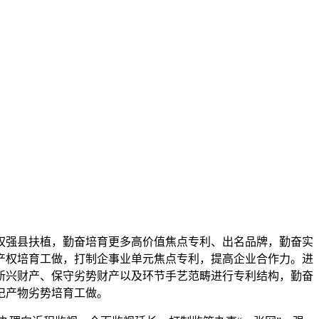
强县扶植，勤奋培育更多高价值焦点专利、出名品牌，勤奋实
产权培育工做，打制企事业单元焦点专利，提高企业合作力。进
新兴财产、保守劣势财产以及环节手艺范畴进行专利结构，勤奋
记产物劣势培育工做。