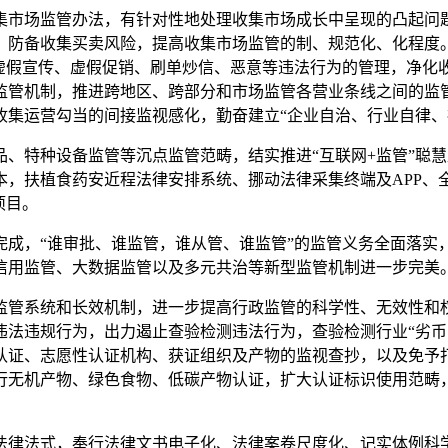
市场监管办法，有针对性地处理收集市场成长中呈现的凸起问题
，防备收集买卖风险，提高收集市场监管的制、规范化、化程度
、虚假宣传、虚假促销、刷单炒信、恶意等违法行为的管理，净化
监管机制，推进跨地区、跨部分和市场监管各营业条线之间的监
收集运营勾当的间接监视感化，勤奋建立“企业自治、行业自律、
特种设备监管等沉点监管范畴，结实推进“互联网+监管”聪慧
，扶植食药安近程法律安排系统、挪动法律采集终端及APP、全
项目。
，“谁审批、谁监管，谁从管、谁监管”的监管义务全面落实
信用监管、大数据监管以及多元共治等新型监管机制进一步完美
管系统和长效机制，进一步提高行政监管的科学性、无效性和权
违法违规行为，出力遏止查验检测违法行为，查验检测行业“劣币
认证、志愿性认证机构、获证组织及产物的监视查抄，以及免予
行无机产物、绿色食物、低碳产物认证，扩大认证标识使用范畴
律法式，奉行法律文书电子化、法律案卷尺度化、记实体例科学