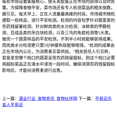
每处市场设置客服核心，使买卖胶葛正在市场内部得以及时处
置。为保障食物平安，菜市场还有专人检测菜品的相关指数。
据引见，每天早上，正在人流量最高峰的时段，市场城市随机
拔取一些样品，进行平安检测。检测的内容包罗针对蔬菜类的
农药残留量检测、针对鲜肉类的水分检测、冰鲜类的甲醛检
测、豆成品类的吊白块检测，以及三鸟的免疫检测等5大类。
做完一个蔬菜样品的平安检测，不到半小时就能够获得成果；
而肉类水分检测更只需5分钟摆布就能够晓得。“检测的成果会
正在市场内公示，为消费者买菜供给。”相关担任人引见称，
若是发觉哪个档口的蔬菜呈现农药残留超标，则这个档口必需
将超标菜品正在清水中浸泡一段时间，确保消弭农药残留超标
影响后，才能向消费者进行出售。
上一篇：
酒业行业_食物资讯_食物伙伴网
下一篇：
平易近乐
县人平易近