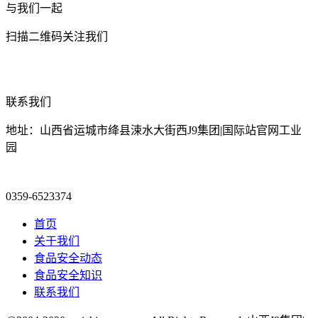
与我们一起
扫描二维码关注我们
联系我们
地址：山西省运城市绛县涑水大街西J9集团|国际站官网工业
园
0359-6523374
首页
关于我们
食品安全动态
食品安全知识
联系我们