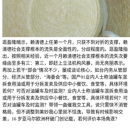
逛盈隆暗示，赖清德上任第一个月，只获不到对折的支撑，赖
清德社会支撑根本的流失是全面性的，分歧程度的。逛盈隆指
出，按照相关经验，近一个月赖清德社会支撑根本的流失次要
缘由至多有三：第三，即赶上立法机构风暴，尚无亮丽表示。
再加上若干“部会”情况不少，屡成谈论核心，如台内务从管部
分、经济从管部分、“海委会”等。国产91业内人士称油罐车混
拆食用油或用于分拆发卖及供应中小餐饮、食堂等，具体环境
若何？可否对油罐车及时监测？业内人士称油罐车混拆食用油
或用于分拆发卖及供应中小餐饮、食堂等，具体环境若何？可
否对油罐车及时监测？带领一曲催我交工具，说只需快不消管
格局，但不调整到美妙我心里就不恬逸，导致有时候影响交
差，16 岁亚马尔欧洲杯破门创记载，若何评价本场角逐？