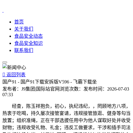
首页
关于我们
食品安全动态
食品安全知识
联系我们

返回列表
国产91 - 国产91下载安拆版V596 - 飞霸下载坐
发布者：
J9集团|国际站官网
浏览次数：
发布时间：
2026-07-03
07:33
经查，陈玉祥抱负，初心，执纪违纪，，罔顾地方八项，
热衷于吃喝，持久屡次接管宴请，违规接管旅逛、健身等勾当
放置；组织准绳，正在干部选拔任用中为他人谋取好处并收受
财物；违规收受礼物、礼金；违反工做要求，干涉和插手司法