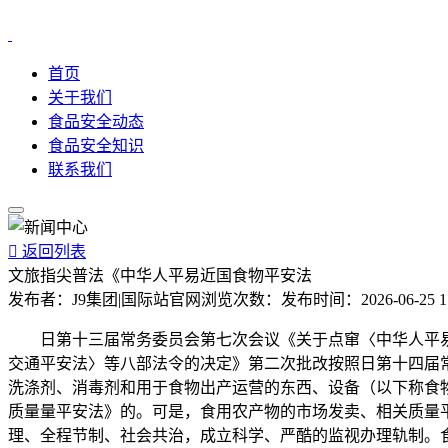
首页
关于我们
食品安全动态
食品安全知识
联系我们

返回列表
文旅指尖普法《中华人平易近国食物平安法
发布者：
J9集团|国际站官网
浏览次数：
发布时间：
2026-06-25 1
日第十三届常务委员会第七次会议《关于点窜〈中华人平易近国产质量量法〉等五部法令的决定》第一次批改按照日第十三届常务委员会第二十八次会议《关于点窜〈中华人平易近国道交通平安法〉等八部法令的决定》第二次批改按照日第十四届常务委员会第十七次会议《关于点窜〈中华人平易近国食物平安法〉的决定》第三次批改）（三）用于食物的包拆材料、容器、洗涤剂、消毒剂和用于食物出产运营的东西、设备（以下称食物相关产物）的出产运营；供食用的源于农业的初级产物（以下简称食用农产物）的质量平安办理，恪守《中华人平易近国农产质量量平安法》的。可是，食用农产物的市场发卖、相关质量平安尺度的制定、相关平安消息的发布和本法对农业投入品做出的，该当恪守本法的。第食物平安工做实行防止为从、风险办理、全程节制、社会共治，成立科学、严酷的监视办理轨制。食物出产运营者该当按照法令律例和食物平安尺度处置出产运营勾当，食物平安，诚信自律，对社会和担任，接管社会监视，承担社会义务。国务院卫生行政部分按照本法和国务院的职责，组织开展食物平安风险监测和风险评估，会同国务院食物平安监视办理部分制定并发布食物平安国度尺度。第六条县级以上处所人平易近对本行政区域的食物平安监视办理工做担任，同一带领、组织、协调本行政区域的食物平安监视办理工做以及食物平安突发事务应对工做，成立健全食物平安全程监视办理工做机制和消息共享机制。县级以上处所人平易近按照本法和国务院的，确定本级食物平安监视办理、卫生行政部分和其他相关部分的职责。相关部分正在各自职责范畴内担任本行政区域的食物平安监视办理工做。第七条县级以上处所人平易近实行食物平安监视办理义务制。上级人平易近担任对下一级人平易近的食物平安监视办理工做进行评断、查核。县级以上处所人平易近担任对本级食物平安监视办理部分和其他相关部分的食物平安监视办理工做进行评断、查核。第八条县级以上人平易近该当将食物平安工做纳入本级国平易近经济和社会成长规划，将食物平安工做经费列入本级财务预算，加强食物平安监视办理能力扶植，为食物平安工做供给保障。县级以上人平易近食物平安监视办理部分和其他相关部分该当加强沟通、亲近共同，按照各自职责分工，依法行使权柄，承担义务。第九条食物行业协会该当加业自律，按照章程成立健全行业规范和惩机制，供给食物平安消息、手艺等办事，指导和督促食物出产运营者依法出产运营，鞭策行业诚信扶植，宣传、普及食物平安学问。第十条各级人平易近该当加强食物平安的宣布道育，普及食物平安学问，激励社会组织、下层群众性自治组织、食物出产运营者开展食物平安法令律例以及食物平安尺度和学问的普及工做，健康的饮食体例，加强消费者食物平安认识和能力。旧事该当开展食物平安法令律例以及食物平安尺度和学问的公益宣传，并对食物平安违法行为进行监视。相关食物平安的宣传报道该当实正在、。第十一条国度激励和支撑开展取食物平安相关的根本研究、使用研究，激励和支撑食物出产运营者为提高食物平安程度采用先辈手艺和先辈办理规范。国度对农药的利用实行严酷的办理轨制，加速裁减剧毒、高毒、高残留农药，鞭策替代产物的研发和使用，激励利用高效低毒低残留农药。第十二条任何组织或者小我有权举报食物平安违法行为，依法向相关部分领会食物平安消息，对食物平安监视办理工做提出看法和。国务院食物平安监视办理部分和其他相关部分获知相关食物平安风险消息后，该当当即核实并向国务院卫生行政部分传递。对相关部分传递的食物平安风险消息以及医疗机构演讲的食源性疾病等相关疾病消息，国务院卫生行政部分该当会同国务院相关部分阐发研究，认为需要的，及时调整国度食物平安风险监测打算。省、自治区、曲辖市人平易近卫生行政部分会同同级食物平安监视办理等部分，按照国度食物平安风险监测打算，连系本行政区域的具体环境，制定、调整本行政区域的食物平安风险监测方案，报国务院卫生行政部分存案并实施。第十五条承担食物平安风险监测工做的手艺机构该当按照食物平安风险监测打算和监测方案开展监测工做，监测数据实正在、精确，并按照食物平安风险监测打算和监测方案的要求报送监测数据和阐发成果。食物平安风险监测工做人员有权进入相关食用农产物种植养殖、食物出产运营场合采集样品、收集相关数据。采集样品该当按照市场价钱领取费用。第十六条食物平安风险监测成果表白可能存正在食物平安现患的，县级以上人平易近卫生行政部分该当及时将相关消息传递同级食物平安监视办理等部分，并演讲本级人平易近和上级人平易近卫生行政部分。食物平安监视办理等部分该当组织开展进一步查询拜访。第十七条国度成立食物平安风险评估轨制，使用科学方式，按照食物平安风险监测消息、科学数据以及相关消息，对食物、食物添加剂、食物相关产物中生物性、化学性和物风险要素进行风险评估。国务院卫生行政部分担任组织食物平安风险评估工做，成立由医学、农业、食物、养分、生物、等方面的专家构成的食物平安风险评估专家委员会进行食物平安风险评估。食物平安风险评估成果由国务院卫生行政部分发布。对农药、肥料、兽药、饲料和饲料添加剂等的平安性评估，该当有食物平安风险评估专家委员会的专家加入。（一）通过食物平安风险监测或者接到举报发觉食物、食物添加剂、食物相关产物可能存正在平安现患的；第十九条国务院食物平安监视办理、农业行政等部分正在监视办理工做中发觉需要进行食物平安风险评估的，该当向国务院卫生行政部分提出食物平安风险评估的，并供给风险来历、相关查验数据和结论等消息、材料。属于本法第十八条景象的，国务院卫生行政部分该当及时进行食物平安风险评估，并向国务院相关部分传递评估成果。第二十条省级以上人平易近卫生行政、农业行政部分该当及时彼此传递食物、食用农产物平安风险监测消息。经食物平安风险评估，得出食物、食物添加剂、食物相关产物不平安结论的，国务院食物平安监视办理等部分该当根据各自职责当即向社会通知布告，奉告消费者遏制食用或者利用，并采纳响应办法，确保该食物、食物添加剂、食物相关产物遏制出产运营；需要制定、修订相关食物平安国度尺度的，国务院卫生行政部分该当会同国务院食物平安监视办理部分当即制定、修订。第二十二条国务院食物平安监视办理部分该当会同国务院相关部分，按照食物平安风险评估成果、食物平安监视办理消息，对食物平安情况进行分析阐发。对经分析阐发表白可能具有较高程度平安风险的食物，国务院食物平安监视办理部分该当及时提出食物平安风险警示，并向社会发布。第二十县级以上人平易近食物平安监视办理部分和其他相关部分、食物平安风险评估专家委员会及其手艺机构，该当按照科学、客不雅、及时、公开的准绳，组织食物出产运营者、食物查验机构、认证机构、食物行业协会、消费者协会以及旧事等，就食物平安风险评估消息和食物平安监视办理消息进行交换沟通。（一）食物、食物添加剂、食物相关产物中的致病性微生物，农药残留、兽药残留、生物毒素、沉金属等污染物质以及其他风险人体健康物质的限量；第二十七条食物平安国度尺度由国务院卫生行政部分会同国务院食物平安监视办理部分制定、发布，国务院尺度化行政部分供给国度尺度编号。食物中农药残留、兽药残留的限量及其查验方式取规程由国务院卫生行政部分、国务院农业行政部分会同国务院食物平安监视办理部分制定。第二十八条制定食物平安国度尺度，该当根据食物平安风险评估成果并充实考虑食用农产物平安风险评估成果，参关的国际尺度和国际食物平安风险评估成果，并将食物平安国度尺度草案向社会发布，普遍听取食物出产运营者、消费者、相关部分等方面的看法。食物平安国度尺度该当经国务院卫生行政部分组织的食物平安国度尺度审评委员会审查通过。食物平安国度尺度审评委员会由医学、农业、食物、养分、生物、等方面的专家以及国务院相关部分、食物行业协会、消费者协会的代表构成，对食物平安国度尺度草案的科学性和适用性等进行审查。第二十九条对处所特色食物，没有食物平安国度尺度的，省、自治区、曲辖市人平易近卫生行政部分能够制定并发布食物平安处所尺度，报国务院卫生行政部分存案。食物平安国度尺度制定后，该处所尺度即