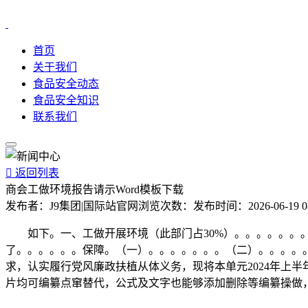
首页
关于我们
食品安全动态
食品安全知识
联系我们

返回列表
商会工做环境报告请示Word模板下载
发布者：
J9集团|国际站官网
浏览次数：
发布时间：
2026-06-19 0
如下。一、工做开展环境（此部门占30%）。。。。。。。
了。。。。。。保障。（一）。。。。。。。（二）。。。。
求，认实履行党风廉政扶植从体义务，现将本单元2024年上半年
片均可编纂点窜替代，公式及文字也能够添加删除等编纂操做，免费