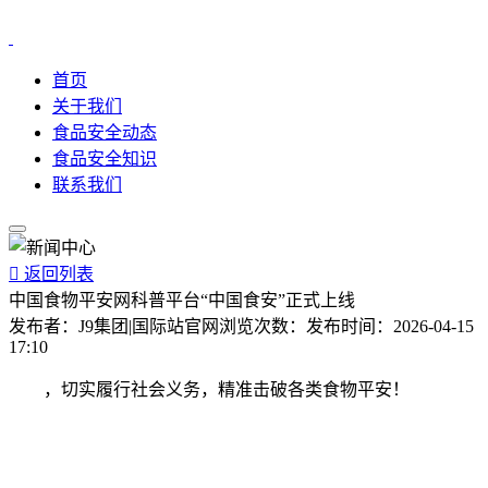
首页
关于我们
食品安全动态
食品安全知识
联系我们

返回列表
中国食物平安网科普平台“中国食安”正式上线
发布者：
J9集团|国际站官网
浏览次数：
发布时间：
2026-04-15
17:10
，切实履行社会义务，精准击破各类食物平安！