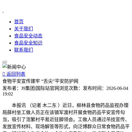
首页
关于我们
食品安全动态
食品安全知识
联系我们

返回列表
食物平安宣传建牢 “舌尖”平安防护网
发布者：
J9集团|国际站官网
浏览次数：
发布时间：
2026-06-04
19:02
本报讯 （记者 木二东 ）近日，柳林县食物药品监视办理
局薛村坐工做人员正在该镇军渡村开展食物药品平安宣传勾
当，吸引了浩繁村平易近驻脚领会。工做人员通过吊挂宣传、
发放宣传材料、现场解答等形式，向泛博群众日常食物药品平