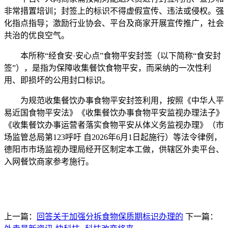
非常措置培训；封签上的标识不得虚假宣传、违法或侵权。强
化指点指导；激励行业协会、平台及商家开展宣传推广，社会
共治的优良空气。
本所称“经食安·安心点”食物平安封签（以下简称“食安封
签”），是指为保障收集餐饮食物平安，而采纳的一次性利
用、即损坏的公用封口标识。
为规范收集餐饮办事食物平安封签利用，按照《中华人平
易近国食物平安法》《收集餐饮办事食物平安监视办理法子》
《收集餐饮办事运营者落实食物平安从体义务监视办理》（市
场监管总局第123呼吁 自2026年6月1日起施行）等法令律例，
德阳市市场监视办理局经开区制定本工做，供辖区外卖平台、
入网餐饮商家参考施行。
上一篇：
回答关于加强分拆食物保质期标识办理的
下一篇：