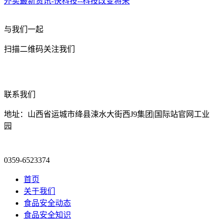
外卖最新资讯-快科技--科技改变将来
与我们一起
扫描二维码关注我们
联系我们
地址：山西省运城市绛县涑水大街西J9集团|国际站官网工业
园
0359-6523374
首页
关于我们
食品安全动态
食品安全知识