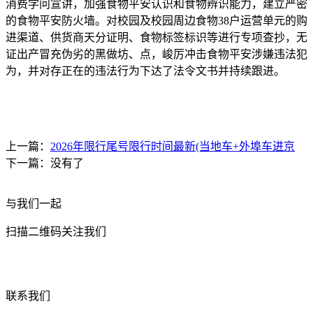
消费学问宣讲，加强食物平安认识和食物辨识能力，建立严密
的食物平安防火墙。对校园及校园周边食物38户运营单元的购
进渠道、供货商天分证明、食物标签标识等进行专项查抄，无
证出产冒充伪劣的黑做坊、点，峻厉冲击食物平安涉嫌违法犯
为，并对存正在的违法行为下达了法令文书并持续跟进。
上一篇：
2026年限行尾号限行时间最新(当地车+外埠车进京
下一篇：没有了
与我们一起
扫描二维码关注我们
联系我们