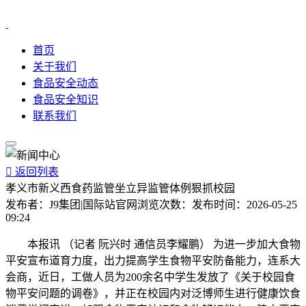
首页
关于我们
食品安全动态
食品安全知识
联系我们

返回列表
孝义市新义西食药监管坐立异监管体例狠抓校园
发布者：
J9集团|国际站官网
浏览次数：
发布时间：
2026-05-25
09:24
本报讯 （记者 阮兴时 通信员李耀鹏） 为进一步加大食物
平安宣布道育力度，出力提高学生食物平安防备能力，连系大
会商，近日，工做人员为200余名中学生发放了《关于校园食
物平安问题的调卷》，并正在校园内对泛博师生进行健康饮食