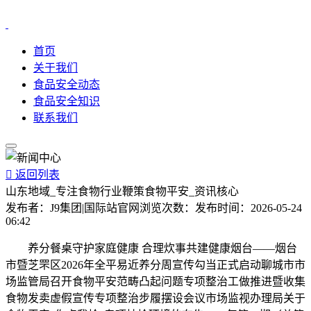
首页
关于我们
食品安全动态
食品安全知识
联系我们

返回列表
山东地域_专注食物行业鞭策食物平安_资讯核心
发布者：
J9集团|国际站官网
浏览次数：
发布时间：
2026-05-24
06:42
养分餐桌守护家庭健康 合理炊事共建健康烟台——烟台
市暨芝罘区2026年全平易近养分周宣传勾当正式启动聊城市市
场监管局召开食物平安范畴凸起问题专项整治工做推进暨收集
食物发卖虚假宣传专项整治步履摆设会议市场监视办理局关于