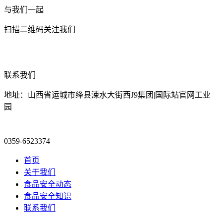
与我们一起
扫描二维码关注我们
联系我们
地址：山西省运城市绛县涑水大街西J9集团|国际站官网工业
园
0359-6523374
首页
关于我们
食品安全动态
食品安全知识
联系我们