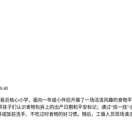
6:40
易近核心小学，面向一年级小伴侣开展了一场活泼风趣的食物平
孩子们认识食物包拆上的出产日期和平安标记；通过“找一找”小
，养成饭前洗手、不吃过时食物的好习惯。随后，工做人员现场演