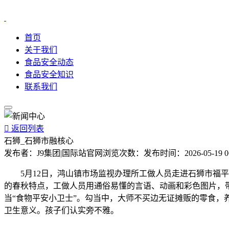
首页
关于我们
食品安全动态
食品安全知识
联系我们

返回列表
石狮_石狮市融核心
发布者：
J9集团|国际站官网
浏览次数：
发布时间：
2026-05-19 0
5月12日，鸿山镇市场监视办理所工做人员走进石狮市福平
的春秋特点，工做人员用通俗易懂的言语、动画和彩色图片，带
当“食物平安小卫士”。勾当中，大师不买边无证摊贩的零食
卫生意义。孩子们认实旁不雅。