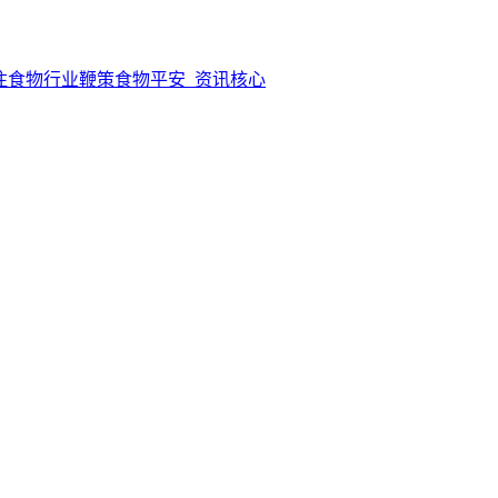
注食物行业鞭策食物平安_资讯核心