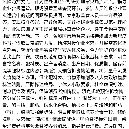
风险防控要点，针对性处理企业标签办理常见痛点难点，指导
企业合规运营。现场设置互动答疑环节，参训人员连系企业现
实运营中的疑问问题积极提问，专家取监管人员一一详尽解
答，实现精准答疑、高效解惑，无效提拔企业标签规范办理能
力。此次培训是区市场监管局办事食物企业、建牢食物平安防
地的务实行动。下一步，蕉城区市场监管局将持续加大新尺度
科普宣传取日常监管力度，精准对接企业需求，开展常态化指
点办事，督促企业落实食物平安从体义务，全力守护辖区群众
舌尖上的平安。次要规范预包拆食物标签根基标识要求，明白
食物名称、配料表、出产者消息、出产日期、保质期、储存前
提等强制标注内容；新版扩大预包拆食物范畴，将计量称沉发
卖食物纳入办理，细化配料表、食物添加剂及八大类致敏物质
标注法则，严酷标注格局、字体大小取要求，杜绝虚假标注、
消息恍惚及消费，保障消费者知情权 。沉点规范预包拆食物
养分成分表标注，强制标示内容由“1+4”调整为“1+6”，正在能
量、卵白质、脂肪、碳水化合物、钠根本上，新增饱和脂肪
（酸）、糖两项强制标注；明白能量取焦点养分素计较、修约
法则，要求标注“盐油糖”健康提醒语，特色食物标注细则，帮
帮消费者科学领会食物养分消息，指导健康消费。过渡期内，