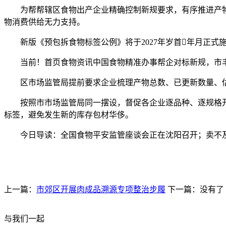
为帮帮辖区食物出产企业精确控制新规要求，有序推进产物
物消费供给无力支持。
新版《预包拆食物标签公例》将于2027年岁首年月正式
当前！首页食物资讯中国食物精准办事帮企对标新规，市丰
区市场监管局提前要求企业梳理产物总数、已更新数量、估
按照市市场监管局同一摆设，督促各企业逐品种、逐规格开展
标签，避免发生新的库存包材华侈。
今日导读：全国食物平安监管座谈会正在沈阳召开；卖不及格大米
上一篇：
市郊区开展肉成品溯源专项整治步履
下一篇：没有了
与我们一起