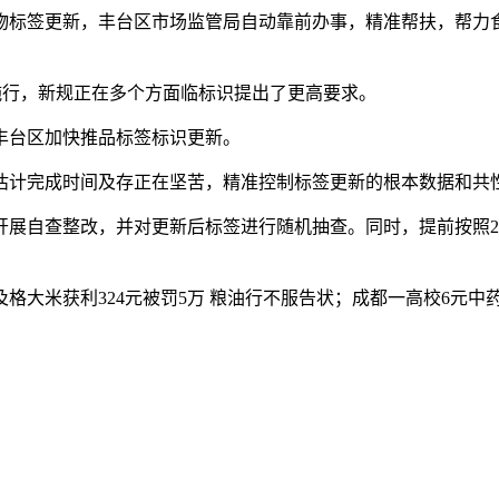
标签更新，丰台区市场监管局自动靠前办事，精准帮扶，帮力食
施行，新规正在多个方面临标识提出了更高要求。
台区加快推品标签标识更新。
计完成时间及存正在坚苦，精准控制标签更新的根本数据和共
自查整改，并对更新后标签进行随机抽查。同时，提前按照20
获利324元被罚5万 粮油行不服告状；成都一高校6元中药奶茶