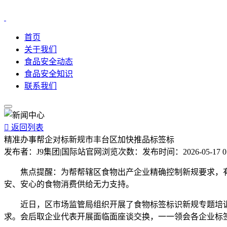
首页
关于我们
食品安全动态
食品安全知识
联系我们

返回列表
精准办事帮企对标新规市丰台区加快推品标签标
发布者：
J9集团|国际站官网
浏览次数：
发布时间：
2026-05-17 0
焦点提醒：为帮帮辖区食物出产企业精确控制新规要求，有
安、安心的食物消费供给无力支持。
近日，区市场监管局组织开展了食物标签标识新规专题培训。
求。会后取企业代表开展面临面座谈交换，一一领会各企业标