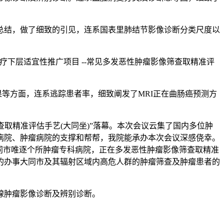
结，做了细致的引见，连系国表里肺结节影像诊断分类尺度以
下层适宜性推广项目 --常见多发恶性肿瘤影像筛查取精准评
等方面，连系逃踪患者率，细致阐发了MRI正在曲肠癌预测方
取精准评估手艺(大同坐)”落幕。本次会议云集了国内多位肿
病院、肿瘤病院的支撑和帮帮，我院能承办本次会议深感侥幸。
同市唯逐个所肿瘤专科病院，正在多发恶性肿瘤影像筛查取精准
的办事大同市及其辐射区域内高危人群的肿瘤筛查及肿瘤患者的
腺肿瘤影像诊断及辨别诊断。