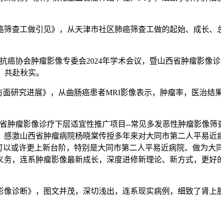
筛查工做引见》，从天津市社区肺癌筛查工做的起始、成长、总
协会肿瘤影像专委会2024年学术会议，暨山西省肿瘤影像诊疗
，共赴秋实。
面研究进展》，从曲肠癌患者MRI影像表示，肿瘤率，医治结果
省肿瘤影像诊疗下层适宜性推广项目--常见多发恶性肿瘤影像筛查
。感激山西省肿瘤病院杨晓棠传授多年来对大同市第二人平易近
断可以或许更上新台阶，特别是大同市第二人平易近病院、做为大
义务，连系肿瘤影像最新成长，深度进修新理论、新方式，更好
像诊断》，图文并茂，深切浅出，连系现实病例，细致了肾上