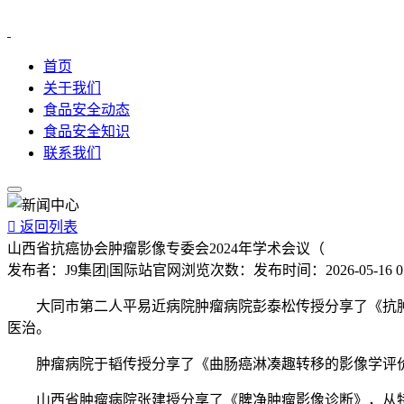
首页
关于我们
食品安全动态
食品安全知识
联系我们

返回列表
山西省抗癌协会肿瘤影像专委会2024年学术会议（
发布者：
J9集团|国际站官网
浏览次数：
发布时间：
2026-05-16 0
大同市第二人平易近病院肿瘤病院彭泰松传授分享了《抗肿
医治。
肿瘤病院于韬传授分享了《曲肠癌淋凑趣转移的影像学评价》
山西省肿瘤病院张建授分享了《脾净肿瘤影像诊断》，从特