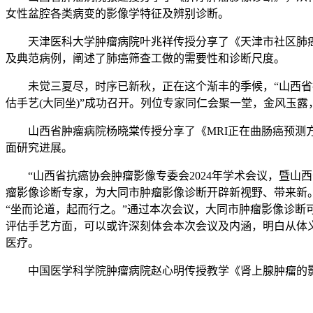
女性盆腔各类病变的影像学特征及辨别诊断。
天津医科大学肿瘤病院叶兆祥传授分享了《天津市社区肺癌
及典范病例，阐述了肺癌筛查工做的需要性和诊断尺度。
未觉三夏尽，时序已新秋，正在这个渐丰的季候，“山西省抗癌
估手艺(大同坐)”成功召开。列位专家同仁会聚一堂，金风玉露
山西省肿瘤病院杨晓棠传授分享了《MRI正在曲肠癌预测方
面研究进展。
“山西省抗癌协会肿瘤影像专委会2024年学术会议，暨山西
瘤影像诊断专家，为大同市肿瘤影像诊断开辟新视野、带来新
“坐而论道，起而行之。”通过本次会议，大同市肿瘤影像诊
评估手艺方面，可以或许深刻体会本次会议及内涵，明白从体
医疗。
中国医学科学院肿瘤病院赵心明传授教学《肾上腺肿瘤的影