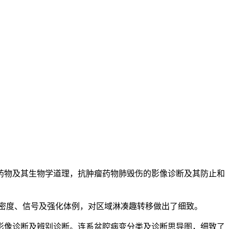
物及其生物学道理，抗肿瘤药物肺毁伤的影像诊断及其防止和
密度、信号及强化体例，对区域淋凑趣转移做出了细致。
像诊断及辨别诊断。连系盆腔病变分类及诊断思导图，细致了