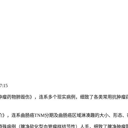
7:15
瘤药物肺毁伤》，连系多个现实病例，细致了各类常用抗肿瘤药
，连系曲肠癌TNM分期及曲肠癌区域淋凑趣的大小、形态、
殊病例（脾净软化型血管瘤样结节性）人手，细致了脾净肿瘤影