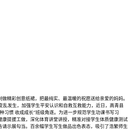
做精彩创意纸裙，把最纯实、最温暖的祝愿送给亲爱的妈妈。
水变乱发生，加强学生平安认识和自救互救能力，近日，高青县
种习惯 收成成长”班级角逐。为进一步规范学生功课书写习
健康提拔工做，深化体育讲堂讲授，精准对接学生体质健康测试
告请示展勾当。百余幅学生写生做品出色表态，吸引了浩繁师生