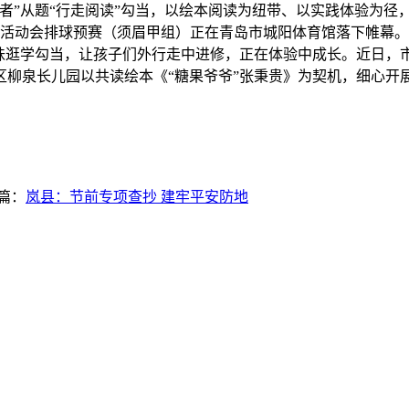
者”从题“行走阅读”勾当，以绘本阅读为纽带、以实践体验为径
十六届活动会排球预赛（须眉甲组）正在青岛市城阳体育馆落下帷
味逛学勾当，让孩子们外行走中进修，正在体验中成长。近日，市
区柳泉长儿园以共读绘本《“糖果爷爷”张秉贵》为契机，细心开
篇：
岚县：节前专项查抄 建牢平安防地