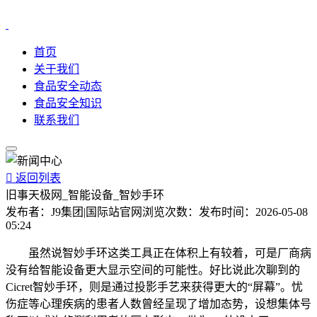
首页
关于我们
食品安全动态
食品安全知识
联系我们

返回列表
旧事天极网_智能设备_智妙手环
发布者：
J9集团|国际站官网
浏览次数：
发布时间：
2026-05-08
05:24
虽然说智妙手环这类工具正在体积上有较着，可是厂商病
没有给智能设备更大显示空间的可能性。好比说此次聊到的
Cicret智妙手环，则是通过投影手艺来获得更大的“屏幕”。忧
伤症等心理疾病的患者人数曾经呈现了增加态势，设想集体号