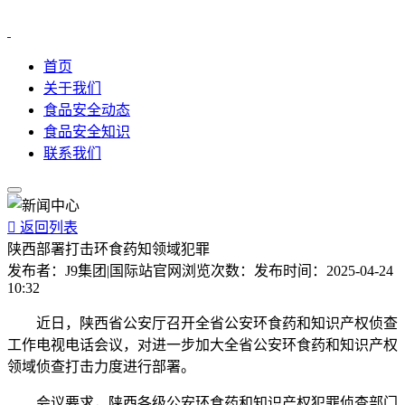
首页
关于我们
食品安全动态
食品安全知识
联系我们

返回列表
陕西部署打击环食药知领域犯罪
发布者：
J9集团|国际站官网
浏览次数：
发布时间：
2025-04-24
10:32
近日，陕西省公安厅召开全省公安环食药和知识产权侦查
工作电视电话会议，对进一步加大全省公安环食药和知识产权
领域侦查打击力度进行部署。
会议要求，陕西各级公安环食药和知识产权犯罪侦查部门