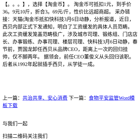
【。。。】，选择【淘金币】。 淘金币可抵扣1元，到手价
36。9元10斤，折合3。69元/斤，性价比远超商超。 采办链
接：天猫(淘金币抵扣快科技3月6日动静，分析报道，近日，
西贝内部正式下发通知，明白了工资缓发的具体人员范畴。
此次工资缓发笼盖范畴极广，涉及城市司理、锻练组、门店店
长、办事锻练、办事司理、楼层司理、快科技3月6日动静，春
节前，贾国龙卸任西贝从品牌CEO，距离上一次的回归挂
帅，仅不脚两年。 据领会，前任CEO董俊义从头回归该职。
后者从1992年起就插手西贝，从学徒一成。
上一篇：
共治共享、安心消费
下一篇：
食物平安监管Word模
板下载
与我们一起
扫描二维码关注我们