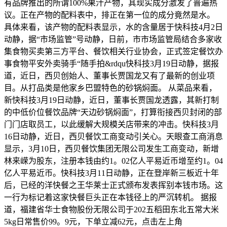
有品牌推出的所谓100%果汁产物，其现实成分激发了普遍热
议。正在产物的配料表中，排正在第一位的成分竟然是水。
具体来看，该产物的配料表显示，水的含量居于快科技4月2日
动静，据“市场监管”号动静，日前，市市场监管局结合多家收
集食物买卖第三方平台、餐饮相关行业协会，正式签定餐饮办
事食物平安外卖骑手“随手拍&rdqu快科技3月19日动静，据报
道，近日，西贝创始人、董事长贾国龙又有了最新的创业项
目。从打品类是他家乡巴盟特色的砂锅焖面。 从菜品来看，
新快科技3月19日动静，近日，董事长贾国龙透露，其新打制
的中低价位餐饮品牌“天边砂锅焖面”，打算衔接西贝封闭的部
门门店取员工，以此缓解大规模关店带来的冲击。快科技3月
16日动静，近日，西贝餐饮工商变动引关心。天眼查工商消息
显示，3月10日，西贝餐饮集团无限公司发生工商变动，新增
林来嵘为股东，注册本钱由约1。02亿人平易近币增至约1。04
亿人平易近币。快科技3月11日动静，正在登岸新三板近十年
后，已经的洋快餐之王华莱士正式颁布发表挥别本钱市场。这
一行为标记着这家快餐巨头正在本钱径上的严沉转机。 据报
道，福建省华士食物股份无限公司于202五稻田东北五常大米
5kg日常售价99。9元，下单立减62元，点击左上角