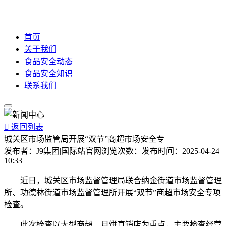
首页
关于我们
食品安全动态
食品安全知识
联系我们

返回列表
城关区市场监管局开展“双节”商超市场安全专
发布者：
J9集团|国际站官网
浏览次数：
发布时间：
2025-04-24
10:33
近日，城关区市场监督管理局联合纳金街道市场监督管理
所、功德林街道市场监督管理所开展“双节”商超市场安全专项
检查。
此次检查以大型商超、月饼直销店为重点，主要检查经营