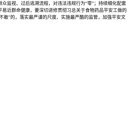
众监视、过后逃溯流程，对违法违规行为“零”；持续细化配套
平易近群命健康，要深切进修贯彻习总关于食物药品平安工做的
不敢”的，落实最严谨的尺度、实施最严酷的监管，加强平安文