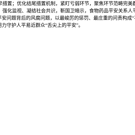
早措置；优化结尾措置机制，紧盯亏弱环节，聚焦环节范畴完美群
、强化监视、凝结社会共识，靳国卫暗示，食物药品平安关系人
平安问题背后的风腐问题，以最峻厉的惩罚、最庄重的问责构成“
用力守护人平易近群众“舌尖上的平安”。