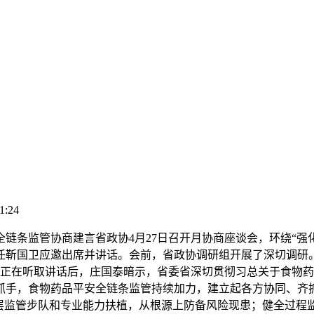
1:24
监管协商建言省政协4月27日召开月协商座谈会，环绕“强化
任靳国卫应邀出席并讲话。会前，省政协调研组开展了深切调研
正在听取讲话后，庄国泰暗示，省委省深切贯彻习总关于食物药
抓手，食物药品平安全链条监管持续加力，建立起各方协同、齐
下层监管步队和专业能力扶植，从根源上防备风险现患；健全过程