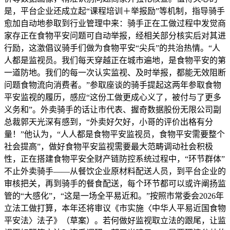
是，平台企业还成立起“课程培训＋举报励”等机制，指导骑手
愈加自动地参取到行业管理中来：骑手正在工做过程中发觉商
家存正在食物平安问题可自动举报，经相关部分核实后对其进
行励，这激倡议骑手们做为食物平安“尖兵”的共治热情。“人
人都是监视员。我们每天穿越正在城市遍地，是食物平安的第
一道防地。我们的每一次认实监视、及时举报，都能无效阻断
问题食物流向消费者。”参取座谈的骑手提起这两年参取食物
平安监视的履历，感应“这份工做更成心义了，被付与了更多
义务和”。外卖骑手的话让市代表、握奇数据股份无限公司副
总裁郭天光深有感到，“外卖好欠好，小哥的评价出格有分
量！”他认为，“人人都是食物平安监视员，食物平安需要整个
社会提高”，做好食物平安监视需要最大范畴调动社会积极
性，正在搭建食物平安全财产链防控系统过程中，“环节群体”
不止外卖骑手——从餐饮企业原材料配送人员，到平台企业的
审核把关，再到骑手的餐食配送，每个环节都可以或许阐扬监
管的“大感化”，“这是一场全平易近和。”按照市常委会2026年
立法工做打算，本年还将审议《市实施〈中华人平易近国食物
平安法〉法子》（草案）。若何做好监视取立法的跟尾，让监