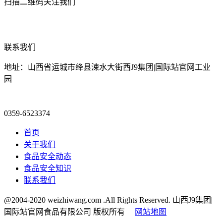
扫描二维码关注我们
联系我们
地址：山西省运城市绛县涑水大街西J9集团|国际站官网工业
园
0359-6523374
首页
关于我们
食品安全动态
食品安全知识
联系我们
@2004-2020 weizhiwang.com .All Rights Reserved. 山西J9集团|
国际站官网食品有限公司 版权所有
网站地图