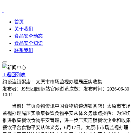
首页
关于我们
食品安全动态
食品安全知识
联系我们

返回列表
约谈连锁粥店！太原市市场监视办理局压实收集
发布者：
J9集团|国际站官网
浏览次数：
发布时间：
2026-06-30
10:11
当前！首页食物资讯中国食物约谈连锁粥店！太原市市场
监视办理局压实收集餐饮食物平安从体义务焦点提醒：为深切
推进收集餐饮食物平安管理，进一步压实连锁餐饮企业和收集
餐饮平台食物平安从体义务，6月17日，太原市市场监视办理