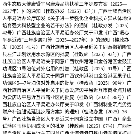
西生态取大健康暨宜居康寿品牌扶植三年步履方案（2025—
2027年）》的通知（桂政办发〔2025〕43号）广西壮族自治区
人平易近办公厅印发《关于进一步强化企业科技立异从体地位
培育强大科技型企业的若干办法》的通知（桂政办发〔2025〕
42号）广西壮族自治区人平易近办公厅关于印发《广西“暖心
平易近政”三年步履打算（2025—2027年）》的通知（桂政办
发〔2025〕41号）广西壮族自治区人平易近关于同意撤销隆安
县左江规划饮用水水源区的批复（桂政函〔2025〕93号）广西
壮族自治区人平易近关于同意广西钦州港港口金谷港区金鼓江
功课区11号泊位对外启用的批复（桂政函〔2025〕91号）广西
壮族自治区人平易近关于同意广西钦州港港口金谷港区果子山
功课区5—7号泊位对外启用的批复（桂政函〔2025〕90号）广
西壮族自治区人平易近关于同意爱店边平易近互市商业点升级
为爱店边平易近互市商业区的批复（桂政函〔2025〕86号）广
西壮族自治区人平易近办公厅关于印发《广西制制业沉点劣势
财产补链强链延链步履方案》的通知（桂政办发〔2025〕36
号）广西壮族自治区人平易近关于同意设立中国（广西）商业
试验区玉林协同成长区的批复（桂政函〔2025〕67号）广西壮
族自治区人平易近关于同意广西北海港港口铁山港东港区榄根