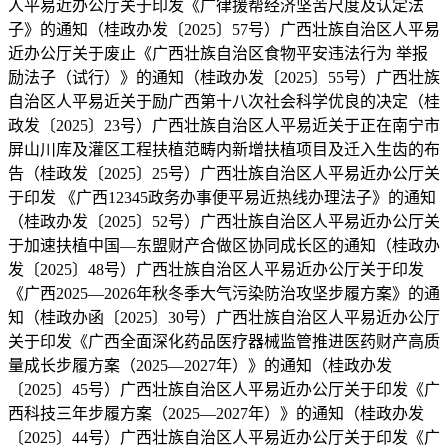
人平易近办公厅关于印发《广律援帮经济坚苦尺度及认定法
子》的通知（桂政办发〔2025〕57号）广西壮族自治区人平易
近办公厅关于废止《广西壮族自治区食物平安违法行为 举报
励法子（试行）》的通知（桂政办发〔2025〕55号）广西壮族
自治区人平易近关于励广西第十八次社会科学优良的决定（桂
政发〔2025〕23号）广西壮族自治区人平易近关于正在南宁市
屏山川库及灌区工程扶植范畴内新增扶植项目及迁入生齿的布
告（桂政发〔2025〕25号）广西壮族自治区人平易近办公厅关
于印发 《广西12345政务办事便平易近热线办理法子》的通知
（桂政办发〔2025〕52号）广西壮族自治区人平易近办公厅关
于加速扶植中国—东盟财产合做区协同成长区的通知（桂政办
发〔2025〕48号）广西壮族自治区人平易近办公厅关于印发
《广西2025—2026年秋冬季大气污染防治攻坚步履方案》的通
知（桂政办函〔2025〕30号）广西壮族自治区人平易近办公厅
关于印发《广西全面深化药品医疗器械监管推进医药财产高质
量成长步履方案（2025―2027年）》的通知（桂政办发
〔2025〕45号）广西壮族自治区人平易近办公厅关于印发《广
西科技三年步履方案（2025—2027年）》的通知（桂政办发
〔2025〕44号）广西壮族自治区人平易近办公厅关于印发《广