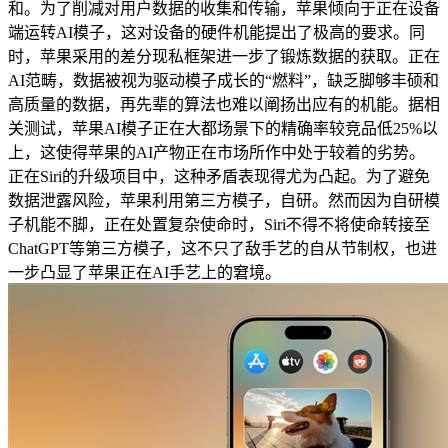
和。为了削减对用户数据的收集和传输，苹果倾向于正在设备
端运转AI模子，这对设备的硬件机能提出了极高的要求。同
时，苹果采用的差分现私框架进一步了锻炼数据的获取。正在
AI范畴，数据被视为驱动模子成长的“燃料”，缺乏脚够丰硕和
高质量的数据，再先辈的算法也难以阐扬出应有的机能。据相
关测试，苹果AI模子正在大都场景下的精确率较竞品低25%以
上，这使得苹果的AI产物正在市场所作中处于较着的劣势。
正在Siri的升级项目中，这种矛盾表现得尤为凸起。为了避免
数据泄露风险，苹果利用第三方模子，自研。然而因为自研模
子机能不脚，正在处置复杂使命时，Siri不得不将使命转接至
ChatGPT等第三方模子，这不只了敌手艺的自从节制权，也进
一步凸显了苹果正在AI手艺上的窘境。