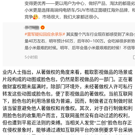
业内人士指出，从著做权的角度来看，截取影视做品的场景或
片段构成的动图或脸色包，仍然是影视做品的一部门。正在著
做财富权期未届满时，除部门环境外，未经著做权人许可私行
转发这些动图或脸色包，便了影视做品的著做权。当前互联网
下，脸色包的利用场景极为普遍，因而，制做者正在制做时就
该当留意避免他人著做权和肖像权。其次，对于自行制做和利
用脸色包的收集用户而言，互联网虽然没有自动过滤的权利，
但也遭到平易近法则的束缚。当相关人发觉“二创”脸色包存正
在侵权景象时，能够通过通知互联网平台的体例要求平台采纳