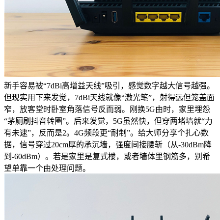
新手容易被“7dBi高增益天线”吸引，感觉数字越大信号越强。
但现实用下来发觉，7dBi天线就像“激光笔”，射得远但笼盖面
窄，放客堂时卧室角落信号反而弱。刚换5G由时，家里埋怨
“茅厕刷抖音转圈”。后来发觉，5G虽然快，但穿两堵墙就“力
有未逮”，反而是2。4G频段更“耐制”。给大师分享个扎心数
据，信号穿过20cm厚的承沉墙，强度间接腰斩（从-30dBm降
到-60dBm）。若是家里是复式楼，或者墙体里钢筋多，别希
望单靠一个由处理问题。