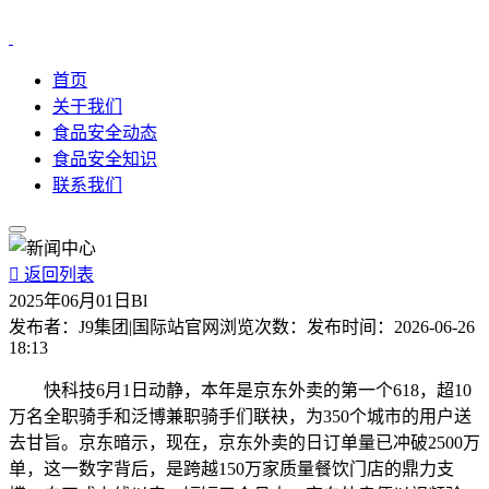
首页
关于我们
食品安全动态
食品安全知识
联系我们

返回列表
2025年06月01日Bl
发布者：
J9集团|国际站官网
浏览次数：
发布时间：
2026-06-26
18:13
快科技6月1日动静，本年是京东外卖的第一个618，超10
万名全职骑手和泛博兼职骑手们联袂，为350个城市的用户送
去甘旨。京东暗示，现在，京东外卖的日订单量已冲破2500万
单，这一数字背后，是跨越150万家质量餐饮门店的鼎力支