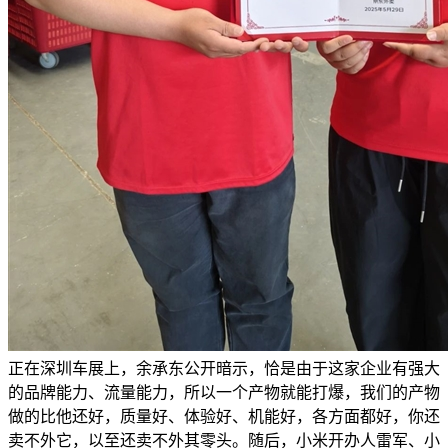
正在深圳车展上，余承东公开暗示，恰是由于这家企业有强大
的品牌能力、流量能力，所以一个产物就能打爆，我们的产物
做的比他还好，质量好、体验好、机能好，各方面都好，你还
卖不外它，以至还卖不外其零头。随后，小米开办人雷军、小