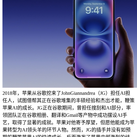
2018年，苹果从谷歌挖来了JohnGiannandrea（JG）担任AI担
任人，试图借帮其正在谷歌堆集的丰硕经验和杰出才能，鞭策
苹果AI的成长。JG正在谷歌期间，曾担任搜刮和AI部分，率
领团队正在谷歌相册、翻译和Gmail等产物中成功摆设AI手
艺，取得了显著的成就。苹果对他寄予厚望，但愿他能成为苹
果转型为AI领头羊的环节人物。然而，JG的插手并没有如预