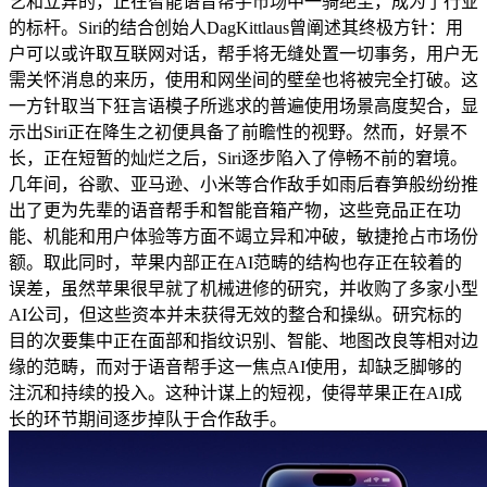
艺和立异的，正在智能语音帮手市场中一骑绝尘，成为了行业
的标杆。Siri的结合创始人DagKittlaus曾阐述其终极方针：用
户可以或许取互联网对话，帮手将无缝处置一切事务，用户无
需关怀消息的来历，使用和网坐间的壁垒也将被完全打破。这
一方针取当下狂言语模子所逃求的普遍使用场景高度契合，显
示出Siri正在降生之初便具备了前瞻性的视野。然而，好景不
长，正在短暂的灿烂之后，Siri逐步陷入了停畅不前的窘境。
几年间，谷歌、亚马逊、小米等合作敌手如雨后春笋般纷纷推
出了更为先辈的语音帮手和智能音箱产物，这些竞品正在功
能、机能和用户体验等方面不竭立异和冲破，敏捷抢占市场份
额。取此同时，苹果内部正在AI范畴的结构也存正在较着的
误差，虽然苹果很早就了机械进修的研究，并收购了多家小型
AI公司，但这些资本并未获得无效的整合和操纵。研究标的
目的次要集中正在面部和指纹识别、智能、地图改良等相对边
缘的范畴，而对于语音帮手这一焦点AI使用，却缺乏脚够的
注沉和持续的投入。这种计谋上的短视，使得苹果正在AI成
长的环节期间逐步掉队于合作敌手。