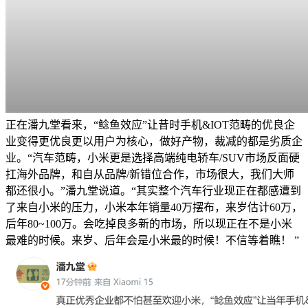
正在潘九堂看来，“鲶鱼效应”让昔时手机&IOT范畴的优良企
业变得更优良更以用户为核心，做好产物，裁减的都是劣质企
业。“汽车范畴，小米更是选择高端纯电轿车/SUV市场反面硬
扛海外品牌，和自从品牌/新错位合作，市场很大，我们大师
都还很小。”潘九堂说道。“其实整个汽车行业现正在都感遭到
了来自小米的压力，小米本年销量40万摆布，来岁估计60万，
后年80~100万。会吃掉良多新的市场，所以现正在不是小米
最难的时候。来岁、后年会是小米最的时候！不信等着瞧！ ”