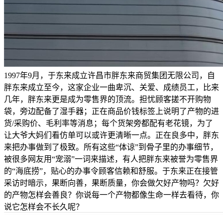
1997年9月，于东来成立许昌市胖东来商贸集团无限公司，自
胖东来成立至今，这家企业一曲卑沉、关爱、成绩员工，比来
几年，胖东来更是成为零售界的顶流。担忧顾客搓不开购物
袋，旁边配备了湿手器；正在商品价钱标签上说明了产物的进
货/采购价、毛利率等消息；每个货架旁都配有老花镜，为了
让大爷大妈们看仿单可以或许更清晰一点。正在良多中，胖东
来把办事做到了极致。所有这些“体谅”到骨子里的办事细节，
被很多网友用“宠溺”一词来描述，有人把胖东来被誉为零售界
的“海底捞”，贴心的办事令顾客信赖和舒服。于东来正在接管
采访时暗示，果断向善，果断质量，你会做欠好产物吗？欠好
的产物怎样会善良？你说每一个产物都像生命一样去看待，你
说它怎样会不长久呢？