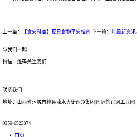
上一篇：
【食安科普】夏日食物平安指南
下一篇：
灯最新资讯
与我们一起
扫描二维码关注我们
联系我们
地址：山西省运城市绛县涑水大街西J9集团|国际站官网工业园
0359-6523374
首页