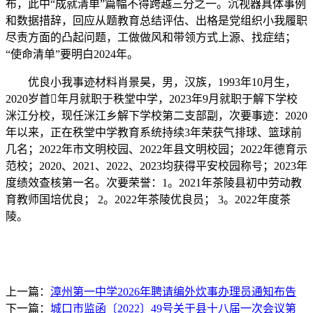
布，此中“成就清单”篇幅不得跨越三分之一。沉视器具体事例
和数据措辞，回应从题教育总结评估、出格是党组织小我履职
尽责方面的凸起问题，工做做风和带领方式上源、找症结；
“使命清单”要明白2024年。
优良小我事迹材料肖景昊，男，汉族，1993年10月生，
2020岁首年月就职于秩堂中学，2023年9月就职于解下学校
洣江分校，现任洣江乡解下学校第二支部副，次要事迹：2020
年以来，正在秩堂中学教育系统持续3年荣获气排球、篮球前
几名；2022年市文明校园、2022年县文明校园；2022年德育示
范校；2020、2021、2022、2023均获得平安校园称号；2023年
度绩效查核第一名。次要荣誉：1。2021年茶陵县初中劳动教
育教师国培优良； 2。2022年茶陵优良员； 3。2022年度茶
陵。
上一篇：
漳州第一中学2026年聘请编外炊事办理员通知布告
下一篇：
城口市监函〔2022〕49号关于县十八届一次会议第