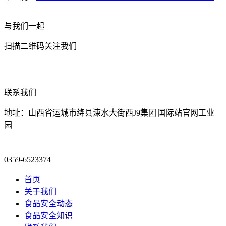
与我们一起
扫描二维码关注我们
联系我们
地址：山西省运城市绛县涑水大街西J9集团|国际站官网工业
园
0359-6523374
首页
关于我们
食品安全动态
食品安全知识