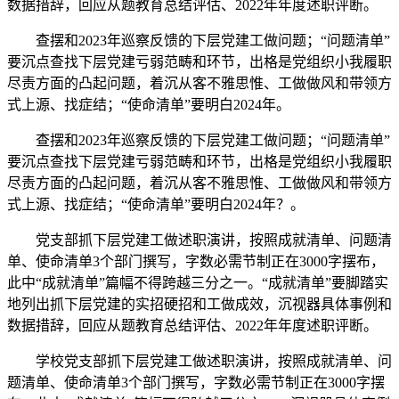
数据措辞，回应从题教育总结评估、2022年年度述职评断。
查摆和2023年巡察反馈的下层党建工做问题；“问题清单”
要沉点查找下层党建亏弱范畴和环节，出格是党组织小我履职
尽责方面的凸起问题，着沉从客不雅思惟、工做做风和带领方
式上源、找症结；“使命清单”要明白2024年。
查摆和2023年巡察反馈的下层党建工做问题；“问题清单”
要沉点查找下层党建亏弱范畴和环节，出格是党组织小我履职
尽责方面的凸起问题，着沉从客不雅思惟、工做做风和带领方
式上源、找症结；“使命清单”要明白2024年？。
党支部抓下层党建工做述职演讲，按照成就清单、问题清
单、使命清单3个部门撰写，字数必需节制正在3000字摆布，
此中“成就清单”篇幅不得跨越三分之一。“成就清单”要脚踏实
地列出抓下层党建的实招硬招和工做成效，沉视器具体事例和
数据措辞，回应从题教育总结评估、2022年年度述职评断。
学校党支部抓下层党建工做述职演讲，按照成就清单、问
题清单、使命清单3个部门撰写，字数必需节制正在3000字摆