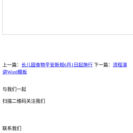
上一篇：
长儿园食物平安新规6月1日起施行
下一篇：
流程演
讲Word模板
与我们一起
扫描二维码关注我们
联系我们