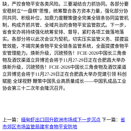
缺，严控食物平安各类风险。三要凝结合力抓协同。各部分要
安稳树立“一盘棋”思惟，统筹整合各方资本力量，强化部分协
同共同、积极补位，加鼎力度鞭策健全完美全链条协同监管机
制，构成齐抓共管、全域共治的食物平安监管款式。下一步，
省食安办将持续强化统筹安排、督导，紧盯各项工做落地落
实。各部分将以此次会议为契机，切实压实监管义务、提拔监
管效能，不竭完美食物平安全链条监管系统，全面提拔食物平
安管理能力。焕新升级，沉磅预告！FCIE·2026中国长三角食
物及酒饮渠道立异博览会将于11月27-29日正在合肥昌大举办
焕新升级，沉磅预告！FCIE·2026中国长三角食物及酒饮渠道
立异博览会将于11月27-29日正在合肥昌大举办党建引领 科创
赋能 全球视野 鞭策中国乳业高质量成长——中国乳成品工业
协会第三十二次年会隆沉召开。
上一篇：
缅甸虾出口回升欧洲市场成下一步沉点
下一篇：
省
市郊区市场监管局建牢食物平安防地