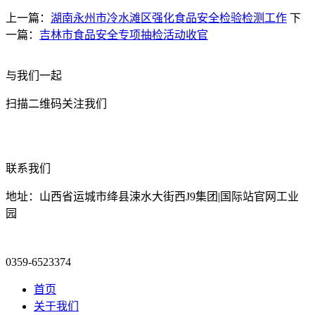
上一篇：
湖南永州市冷水滩区强化食品安全检验检测工作
下
一篇：
吉林市食品安全专项抽检活动收官
与我们一起
扫描二维码关注我们
联系我们
地址：山西省运城市绛县涑水大街西J9集团|国际站官网工业
园
0359-6523374
首页
关于我们