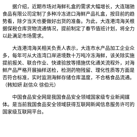
据介绍，近期市场对海鲜礼盒的需求大幅增长，大连瑞驰
食品有限公司定制了多种冷冻进口海鲜产品礼盒，按目前的趋
势看，除夕当天也要做好出货的准备。为此，大连港湾海关根
据保税仓库货物流通情况，提前制定了春节值班计划，将全力
以赴满足市场需求。
大连港湾海关相关负责人表示，大连市水产品加工企业众
多，每年可从大连湾口岸进境数十万吨冷冻海鲜，该关除实施
提前报关、联合作业、快速验放等措施优化通关流程外，对海
鲜产品严格开展抽样送检，检测药物残留、理化性质等方面是
否符合标准，实时监测海鲜存储仓库温度，不合格食品流通。
（韩知妍 赵信众 徐伯元）
中国食品安全网是我国食品安全领域国家级专业新闻媒
体。是当前我国食品安全领域获得互联网新闻信息服务许可的
国家级互联网平台。