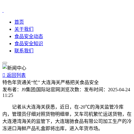
首页
关于我们
食品安全动态
食品安全知识
联系我们

返回列表
特色年货通关“忙” 大连海关严格把关食品安全
发布者：
J9集团|国际站官网
浏览次数：
发布时间：
2025-04-24
11:25
记者从大连海关获悉，近日，在-20℃的海关监管冷库
内，管理员仔细对照货物明细单，叉车司机繁忙运送货物，在
大连港湾海关的监管下，大连瑞驰食品有限公司加工生产的冷
冻进口海鲜产品礼盒即将出库，进入年货市场。