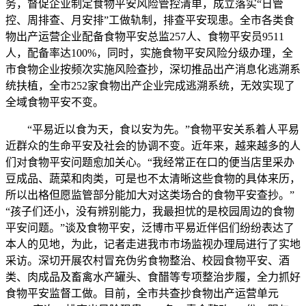
务，督促企业制定食物平安风险管控清单，成立落实“日管
控、周排查、月安排”工做轨制，排查平安现患。全市各类食
物出产运营企业配备食物平安总监257人、食物平安员9511
人，配备率达100%，同时，实施食物平安风险分级办理，全
市食物企业按频次实施风险查抄，深切推品出产消息化逃溯系
统扶植，全市252家食物出产企业完成逃溯系统，无效实现了
全域食物平安不变。
“平易近以食为天，食以安为先。”食物平安关系着人平易
近群众的生命平安及社会的协调不变。近年来，越来越多的人
们对食物平安问题愈加关心。“我经常正在口的便当店里采办
豆成品、蔬菜和肉类，可是也不太清晰这些食物的具体来历，
所以出格但愿监管部分能加大对这类场合的食物平安查抄。”
“孩子们还小，没有辨别能力，我最担忧的是校园周边的食物
平安问题。”谈及食物平安，泛博市平易近伴侣们纷纷表达了
本人的见地，为此，记者走进我市市场监视办理局进行了实地
采访。深切开展农村冒充伪劣食物整治、校园食物平安、酒
类、肉成品及畜禽水产罐头、食醋等专项整治步履，全力抓好
食物平安监督工做。目前，全市共查抄食物出产运营单元