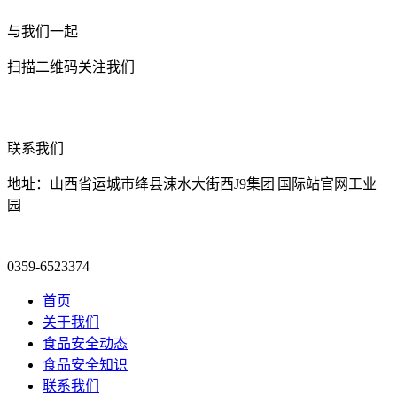
与我们一起
扫描二维码关注我们
联系我们
地址：山西省运城市绛县涑水大街西J9集团|国际站官网工业
园
0359-6523374
首页
关于我们
食品安全动态
食品安全知识
联系我们