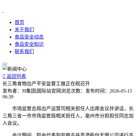
首页
关于我们
食品安全动态
食品安全知识
联系我们

返回列表
长三角食物出产平安监督工做正在皖召开
发布者：
J9集团|国际站官网
浏览次数：
发布时间：
2026-05-15
06:39
市场监管总局出产运营司相关担任人出席会议并讲话，长
三角三省一市市场监管局相关担任人，亳州市分担担任同志加
入会议。
会议期间，取会代表到安徽古井贡酒股份无限公司进行不