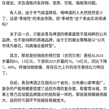
在增加，涉及酒瓶内有异物、变质、空瓶、缩瓶等问题。
有人说，由于冬气候温降低，喝啤酒的人天然而然变少
了，这是“季候性”的来由导致。但“季候性”这个来由实说得通
吗？
关于这一点，只能说青岛啤酒的根基盘既不是纯粹的公共
品牌，也不是纯粹的高端品牌，由于它的展业策略是以“公共
市场为基石，向高端全面转型”。
其次，那就是经销商的预打款（合同欠债）曾经从2024
岁暮的83。13亿元，下滑到2025岁暮的76。74亿元，同比下降
7。68%。终端动销放缓、库存压力上升的信号曾经比力明白
了。
目前，青岛啤酒正在国内20个省份，分布着62家啤酒厂，
复杂的产能规模更提拔了品控办理的复杂度，取蜜雪冰城、华
莱士等万店加盟品牌面对的挑和是一样的，那就是规模做得越
大，品控的亏弱环节就越容易被放大。