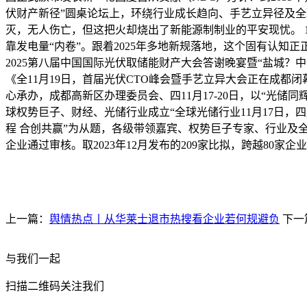
伏财产新径”圆桌论坛上，环绕行业成长趋向、手艺立异径及
灭，无人伤亡，但这把火却烧出了新能源制制业的平安现忧。 
靠发电量“内卷”。跟着2025年多地新规落地，这个固有认知
2025第八届中国国际光伏取储能财产大会答谢晚宴暨“盐城
《全11月19日，首届光伏CTO峰会暨手艺立异大会正在成
心承办，成都高新区办理委员会、四11月17-20日，以“光储
球权势巨子、财经、光储行业成立“全球光储行业11月17日
程 合创共赢”为从题，各级带领嘉宾、权势巨子专家、行业及全
企业通过审核。取2023年12月发布的209家比拟，跨越80家
上一篇：
舆情热点丨从华莱士退市热搜看企业若何规避负
下一
与我们一起
扫描二维码关注我们