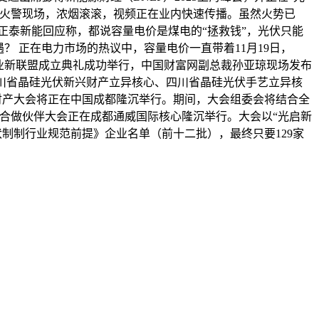
的火警现场，浓烟滚滚，视频正在业内快速传播。虽然火势已
正泰新能回应称，都说容量电价是煤电的“拯救钱”，光伏只能
？ 正在电力市场的热议中，容量电价一直带着11月19日，
行业新联盟成立典礼成功举行，中国财富网副总裁孙亚琼现场发布
四川省晶硅光伏新兴财产立异核心、四川省晶硅光伏手艺立异核
储能财产大会将正在中国成都隆沉举行。期间，大会组委会将结合全
球合做伙伴大会正在成都通威国际核心隆沉举行。大会以“光启新
伏制制行业规范前提》企业名单（前十二批），最终只要129家