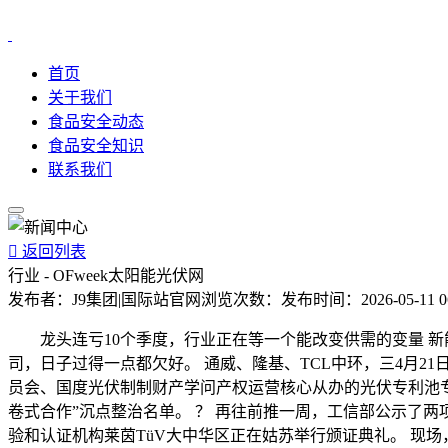
首页
关于我们
食品安全动态
食品安全知识
联系我们

返回列表
行业 - OFweek太阳能光伏网
发布者：
J9集团|国际站官网
浏览次数：
发布时间：
2026-05-11 0
龙头连亏10个季度，行业正在等一个能改变供需的变量 新
司，日子过得一点都欠好。 通威、隆基、TCL中环，三4月
员会、国度光伏制制财产学问产权运营核心从办的光伏专利池专
卷式合作”沉点整治名单。 ？ 再往前推一周，工信部公示了两
验和认证机构莱茵TüV大中华区正在姑苏举行颁证典礼。 现场，T