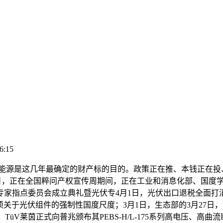
6:15
能源是这几年最确定的财产标的目的。政策正在推、本钱正在投
21日，正在全国粹问产权宣传周期间，正在工业和消息化部、国
家指点委员会成立典礼暨光伏专4月1日，光伏出口退税全面打消
项关于光伏组件的强制性国度尺度；3月1日，生态部的3月27
üV莱茵正式向普兆颁布其PEBS-H/L-175系列高电压、高曲