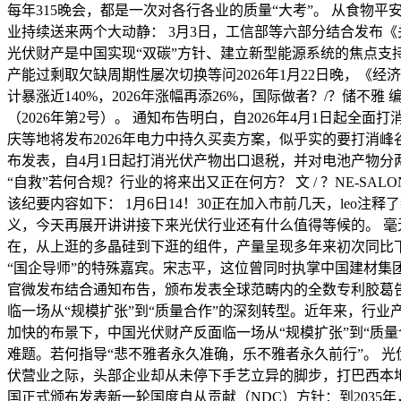
每年315晚会，都是一次对各行各业的质量“大考”。 从食物
业持续送来两个大动静： 3月3日，工信部等六部分结合发布《
光伏财产是中国实现“双碳”方针、建立新型能源系统的焦点
产能过剩取欠缺周期性屡次切换等问2026年1月22日晚，《
计暴涨近140%，2026年涨幅再添26%，国际做者？/？储
（2026年第2号）。 通知布告明白，自2026年4月1日起
庆等地将发布2026年电力中持久买卖方案，似乎实的要打消峰谷
布发表，自4月1日起打消光伏产物出口退税，并对电池产物分两
“自救”若何合规？行业的将来出又正在何方？ 文 / ？NE-S
该纪要内容如下： 1月6日14！30正在加入市前几天，le
义，今天再展开讲讲接下来光伏行业还有什么值得等候的。 毫
在，从上逛的多晶硅到下逛的组件，产量呈现多年来初次同比下
“国企导师”的特殊嘉宾。宋志平，这位曾同时执掌中国建材集团
官微发布结合通知布告，颁布发表全球范畴内的全数专利胶葛告竣
临一场从“规模扩张”到“质量合作”的深刻转型。近年来，行
加快的布景下，中国光伏财产反面临一场从“规模扩张”到“质
难题。若何指导“悲不雅者永久准确，乐不雅者永久前行”。 
伏营业之际，头部企业却从未停下手艺立异的脚步，打巴西本地时
国正式颁布发表新一轮国度自从贡献（NDC）方针：到2035年