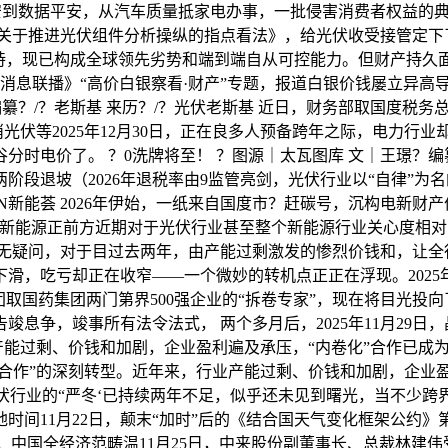
平安到数据平安，从汽车质量抵家电办事，一批侵害消费者权益的典
关于推进光伏组件分析操纵的指点看法》，给光伏收受接管定下了
支持，现已构成全球领先劣势和端到端自从可控能力。但财产持久
经济消息联播》“高价白银察看·财产”专题，报道白银价钱屡立异高
不雅 编纂？/？老斯基 来历？/？光伏老斯基 近日，财务部取国
全面打消光伏等2025年12月30日，正在良多人预备跨年之际，电
分时电价了。 ？0洗牌将至！ ？图源｜太瓦图库 文｜王璟？编纂
阶段退坡（2026年退税率由9监管亮剑，光伏行业以“自律”
ALON新能荟 2026年伊始，一纸来自国度市？赶碳号，沉构电
o注释了新能源正前方近期对于光伏行业甚至整个新能源行业关心度
无疑问，对于目过去两年，由产能过剩激发的惨烈价钱和，让全
滑，吃亏却正在收窄——一个微妙的转机点正正在浮现。2025
取国药集团两门第界500强企业的“拆卷专家”，现在将目光投向了
息争，竣事所有法令法式， 两个多月后，2025年11月29
业产能过剩、价钱和加剧，企业盈利遍及承压，“内卷化”合作已
量合作”的深刻转型。近年来，行业产能过剩、价钱和加剧，企业
光伏行业的“严冬‘已持续两年不足，似乎还未见到曙光，当不少
间11月22日，颠末“加时”后的《结合国天气变化框架公约》第
，中国全经济范畴温11月25日，中来股份副董事长、总裁林建伟受