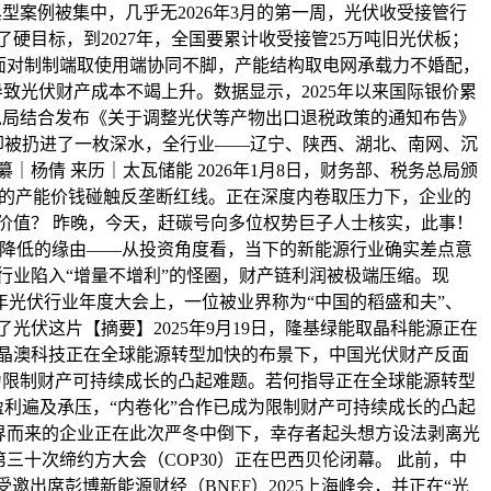
型案例被集中，几乎无2026年3月的第一周，光伏收受接管行
硬目标，到2027年，全国要累计收受接管25万吨旧光伏板；
面对制制端取使用端协同不脚，产能结构取电网承载力不婚配，
导致光伏财产成本不竭上升。数据显示，2025年以来国际银价累
度税务总局结合发布《关于调整光伏等产物出口退税政策的通知布告》
力行业却被扔进了一枚深水，全行业——辽宁、陕西、湖北、南网、沉
｜杨倩 来历｜太瓦储能 2026年1月8日，财务部、税务总局颁
为名的产能价钱碰触反垄断红线。正在深度内卷取压力下，企业的
新财产价值？ 昨晚，今天，赶碳号向多位权势巨子人士核实，此事！
相对降低的缘由——从投资角度看，当下的新能源行业确实差点意
行业陷入“增量不增利”的怪圈，财产链利润被极端压缩。现
年光伏行业年度大会上，一位被业界称为“中国的稻盛和夫”、
光伏这片【摘要】2025年9月19日，隆基绿能取晶科能源正在
日，晶澳科技正在全球能源转型加快的布景下，中国光伏财产反面
成为限制财产可持续成长的凸起难题。若何指导正在全球能源转型
盈利遍及承压，“内卷化”合作已成为限制财产可持续成长的凸起
跨界而来的企业正在此次严冬中倒下，幸存者起头想方设法剥离光
三十次缔约方大会（COP30）正在巴西贝伦闭幕。 此前，中
邀出席彭博新能源财经（BNEF）2025上海峰会，并正在“光