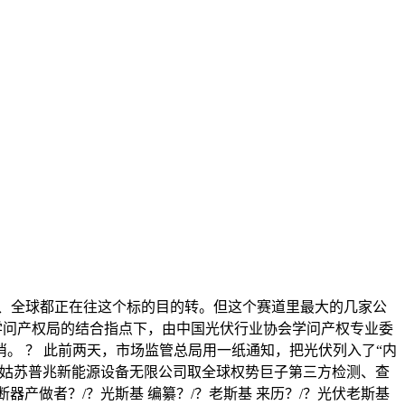
、全球都正在往这个标的目的转。但这个赛道里最大的几家公
度学问产权局的结合指点下，由中国光伏行业协会学问产权专业委
。 ？ 此前两天，市场监管总局用一纸通知，把光伏列入了“内
日，姑苏普兆新能源设备无限公司取全球权势巨子第三方检测、查
流断器产做者？/？光斯基 编纂？/？老斯基 来历？/？光伏老斯基